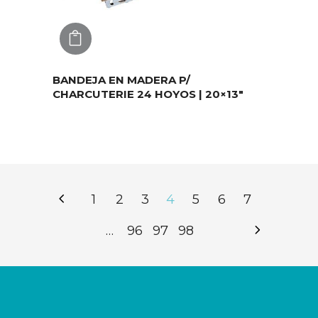
AGREGAR
BANDEJA EN MADERA P/
CHARCUTERIE 24 HOYOS | 20×13″
1
2
3
4
5
6
7
…
96
97
98