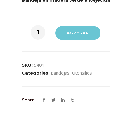
Bandeja en madera verde envejecida
AGREGAR
5401
SKU:
Bandejas
,
Utensilios
Categories:
Share: