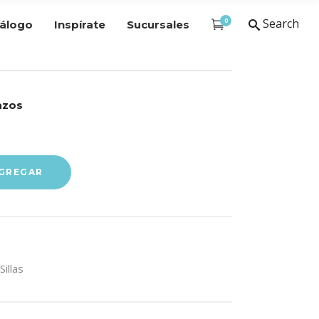
0
Search
álogo
Inspírate
Sucursales
razos
GREGAR
Sillas