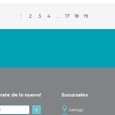
1
2
3
4
…
17
18
19
rate de lo nuevo!
Sucursales
Santiago