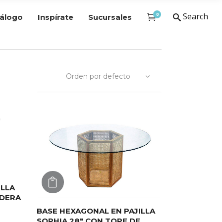
0
Search
álogo
Inspírate
Sucursales
Orden por defecto
AGREGAR
ILLA
ADERA
BASE HEXAGONAL EN PAJILLA
SOPHIA 28″ CON TOPE DE